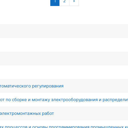
(текущая)
Следующая страница
1
2
»
втоматического регулирования
от по сборке и монтажу электрооборудования и распредели
 электромонтажных работ
ких процессов и основы программирования промышленных 