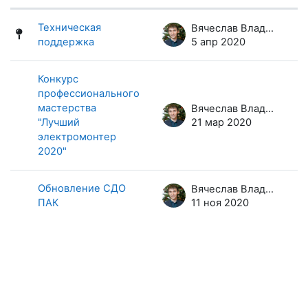
Статус
Список обсуждений. Показано 3 и
Техническая
Вячеслав Владимирович Елтунов
поддержка
5 апр 2020
Конкурс
профессионального
мастерства
Вячеслав Владимирович Елтунов
"Лучший
21 мар 2020
электромонтер
2020"
Обновление СДО
Вячеслав Владимирович Елтунов
ПАК
11 ноя 2020